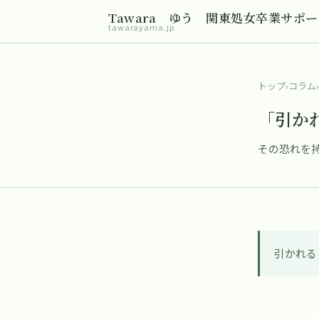
Tawara ゆう 関東処女卒業サポ
tawarayama.jp
トップ
›
コラム
›
「引か
その恐れを
引かれる