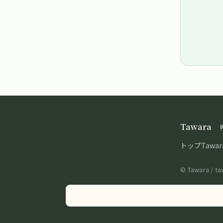
Tawar
トップ
Tawa
© Tawara / t