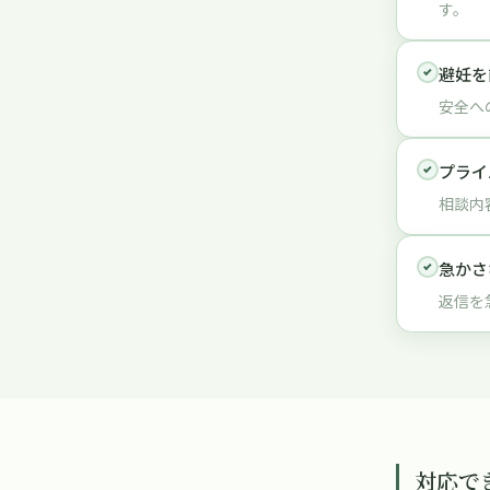
す。
避妊を
安全へ
プライ
相談内
急かさ
返信を
対応で