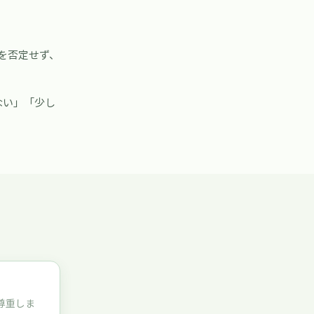
ちを否定せず、
ない」「少し
尊重しま