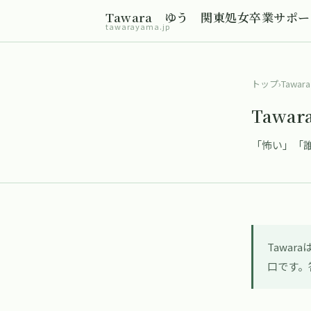
Tawara ゆう 関東処女卒業サポ
tawarayama.jp
トップ
›
Tawar
Tawa
「怖い」「
Tawa
口です。