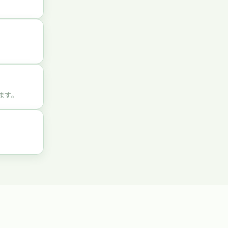
ます。
。